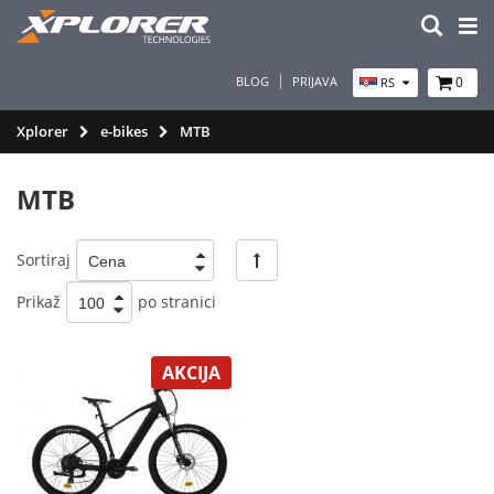
BLOG
PRIJAVA
0
RS
Xplorer
e-bikes
MTB
MTB
Sortiraj
Prikaž
po stranici
AKCIJA