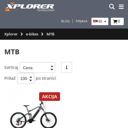
BLOG
PRIJAVA
0
RS
Xplorer
e-bikes
MTB
MTB
Sortiraj
Prikaž
po stranici
AKCIJA