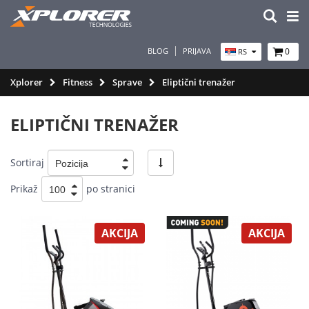
BLOG
PRIJAVA
0
RS
Xplorer
Fitness
Sprave
Eliptični trenažer
ELIPTIČNI TRENAŽER
Sortiraj
Prikaž
po stranici
AKCIJA
AKCIJA