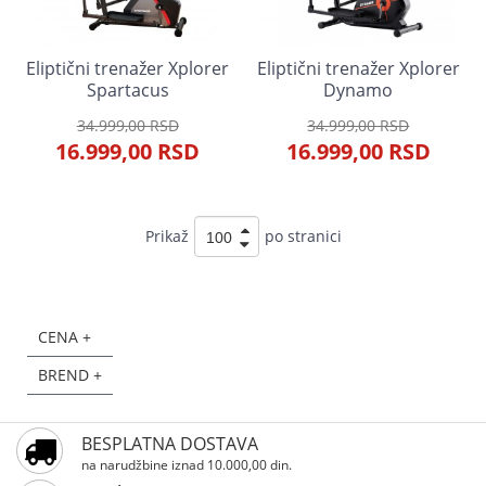
Eliptični trenažer Xplorer
Eliptični trenažer Xplorer
Spartacus
Dynamo
34.999,00 RSD
34.999,00 RSD
16.999,00 RSD
16.999,00 RSD
Prikaž
po stranici
CENA +
BREND +
BESPLATNA DOSTAVA
na narudžbine iznad 10.000,00 din.