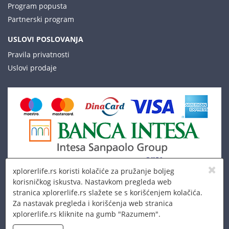
Program popusta
Partnerski program
USLOVI POSLOVANJA
Pravila privatnosti
Uslovi prodaje
xplorerlife.rs koristi kolačiće za pružanje boljeg
korisničkog iskustva. Nastavkom pregleda web
stranica xplorerlife.rs slažete se s korišćenjem kolačića.
Za nastavak pregleda i korišćenja web stranica
xplorerlife.rs kliknite na gumb "Razumem".
© 2026 Xplorer LLC