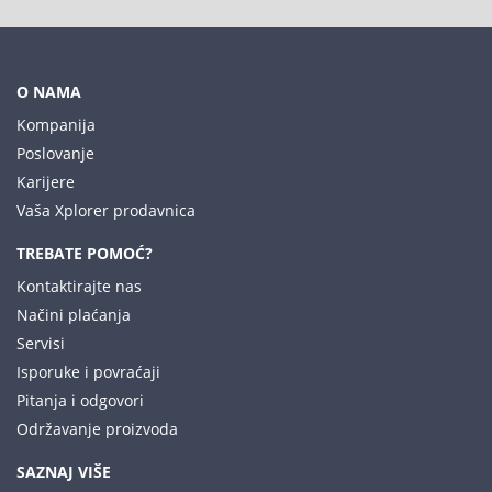
O NAMA
Kompanija
Poslovanje
Karijere
Vaša Xplorer prodavnica
TREBATE POMOĆ?
Kontaktirajte nas
Načini plaćanja
Servisi
Isporuke i povraćaji
Pitanja i odgovori
Održavanje proizvoda
SAZNAJ VIŠE