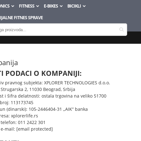
NICS
FITNESS
E-BIKES
BICIKLI
JALNE FITNES SPRAVE
anija
I PODACI O KOMPANIJI:
iv pravnog subjekta: XPLORER TECHNOLOGIES d.o.o.
 Strugarska 2, 11030 Beograd, Srbija
t i šifra delatnosti: ostala trgovina na veliko 51700
 broj: 113173745
čun (dinarski): 105-2446404-31 „AIK“ banka
esa:
xplorerlife.rs
 telefon: 011 2422 301
 e-mail:
[email protected]