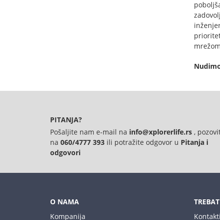
poboljša
zadovol
inženje
priorit
mrežom 
Nudimo 
PITANJA?
Pošaljite nam e-mail na
info@xplorerlife.rs
, pozovi
na
060/4777 393
ili potražite odgovor u
Pitanja i
odgovori
O NAMA
TREBAT
Kompanija
Kontakt