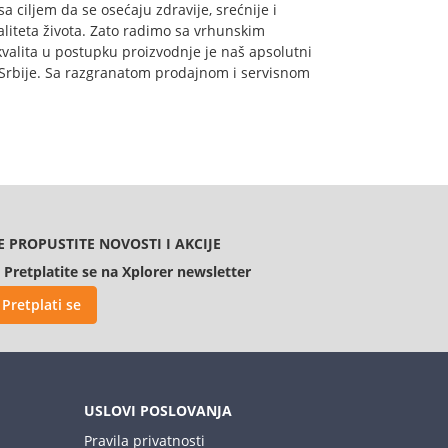
sa ciljem da se osećaju zdravije, srećnije i
liteta života. Zato radimo sa vrhunskim
kvalita u postupku proizvodnje je naš apsolutni
e Srbije. Sa razgranatom prodajnom i servisnom
E PROPUSTITE NOVOSTI I AKCIJE
Pretplatite se na Xplorer newsletter
Pretplati se
USLOVI POSLOVANJA
Pravila privatnosti