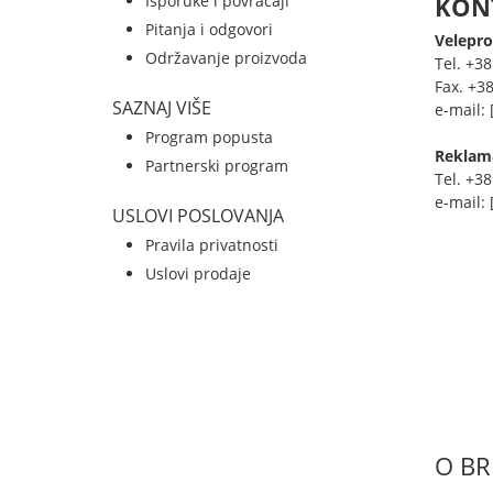
Isporuke i povraćaji
KONT
Pitanja i odgovori
Velepro
Održavanje proizvoda
Tel. +3
Fax. +3
SAZNAJ VIŠE
e-mail:
Program popusta
Reklamac
Partnerski program
Tel. +3
e-mail:
USLOVI POSLOVANJA
Pravila privatnosti
Uslovi prodaje
O B