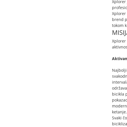
Xplorer 
profesi
Xplorer 
brend p
tokom ko
MISIJ
Xplorer 
aktivnos
Aktivan
Najbolji
svakodn
interval
održavan
bicikla
pokazao 
moderno
ketanje
Svaki čo
bicikliz