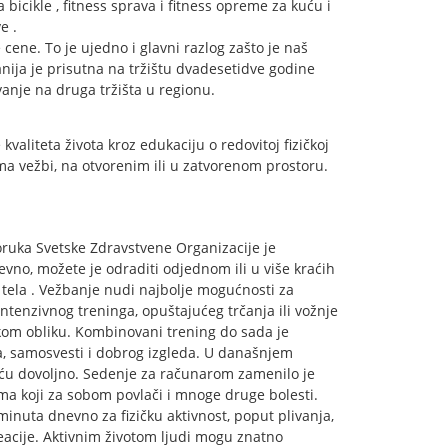
bicikle , fitness sprava i fitness opreme za kuću i
e .
 cene. To je ujedno i glavni razlog zašto je naš
nija je prisutna na tržištu dvadesetidve godine
ovanje na druga tržišta u regionu.
kvaliteta života kroz edukaciju o redovitoj fizičkoj
ma vežbi, na otvorenim ili u zatvorenom prostoru.
poruka Svetske Zdravstvene Organizacije je
vno, možete je odraditi odjednom ili u više kraćih
 tela . Vežbanje nudi najbolje mogućnosti za
ntenzivnog treninga, opuštajućeg trčanja ili vožnje
o kom obliku. Kombinovani trening do sada je
lja, samosvesti i dobrog izgleda. U današnjem
eću dovoljno. Sedenje za računarom zamenilo je
ma koji za sobom povlači i mnoge druge bolesti.
inuta dnevno za fizičku aktivnost, poput plivanja,
kreacije. Aktivnim životom ljudi mogu znatno