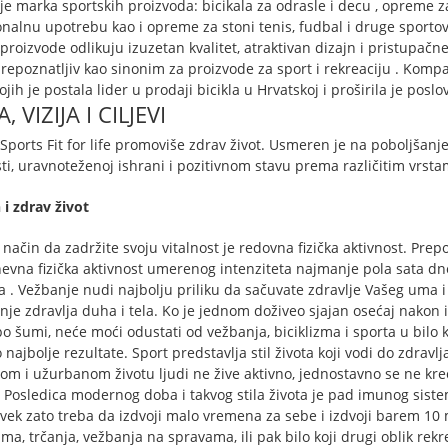
je marka sportskih proizvoda: bicikala za odrasle i decu , opreme za 
onalnu upotrebu kao i opreme za stoni tenis, fudbal i druge sportov
proizvode odlikuju izuzetan kvalitet, atraktivan dizajn i pristupačne
repoznatljiv kao sinonim za proizvode za sport i rekreaciju . Kompa
jih je postala lider u prodaji bicikla u Hrvatskoj i proširila je posl
A, VIZIJA I CILJEVI
Sports Fit for life promoviše zdrav život. Usmeren je na poboljšanje 
ti, uravnoteženoj ishrani i pozitivnom stavu prema različitim vrsta
 i zdrav život
 način da zadržite svoju vitalnost je redovna fizička aktivnost. Pre
evna fizička aktivnost umerenog intenziteta najmanje pola sata dne
a . Vežbanje nudi najbolju priliku da sačuvate zdravlje Vašeg uma i
je zdravlja duha i tela. Ko je jednom doživeo sjajan osećaj nakon i
 po šumi, neće moći odustati od vežbanja, biciklizma i sporta u bil
najbolje rezultate. Sport predstavlja stil života koji vodi do zdrav
m i užurbanom životu ljudi ne žive aktivno, jednostavno se ne kr
. Posledica modernog doba i takvog stila života je pad imunog siste
vek zato treba da izdvoji malo vremena za sebe i izdvoji barem 10 m
ama, trčanja, vežbanja na spravama, ili pak bilo koji drugi oblik re