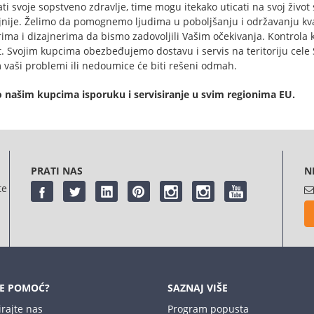
ti svoje sopstveno zdravlje, time mogu itekako uticati na svoj život 
jnije. Želimo da pomognemo ljudima u poboljšanju i održavanju kva
rima i dizajnerima da bismo zadovoljili Vašim očekivanja. Kontrola 
et. Svojim kupcima obezbeđujemo dostavu i servis na teritoriju cel
vaši problemi ili nedoumice će biti rešeni odmah.
našim kupcima isporuku i servisiranje u svim regionima EU.
PRATI NAS
N
te
E POMOĆ?
SAZNAJ VIŠE
irajte nas
Program popusta