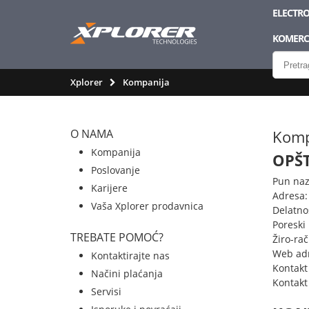
ELECTRO
KOMERCI
Xplorer
Kompanija
O NAMA
Komp
Kompanija
OPŠT
Poslovanje
Pun naz
Karijere
Adresa:
Vaša Xplorer prodavnica
Delatnos
Poreski
TREBATE POMOĆ?
Žiro-ra
Web adr
Kontaktirajte nas
Kontakt
Načini plaćanja
Kontakt
Servisi