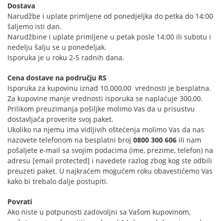
Dostava
Narudžbe i uplate primljene od ponedjeljka do petka do 14:00
šaljemo isti dan.
Narudžbine i uplate primljene u petak posle 14:00 ili subotu i
nedelju šalju se u ponedeljak.
Isporuka je u roku 2-5 radnih dana.
Cena dostave na području RS
Isporuka za kupovinu iznad 10.000,00 vrednosti je besplatna.
Za kupovine manje vrednosti isporuka se naplaćuje 300,00.
Prilikom preuzimanja pošiljke molimo Vas da u prisustvu
dostavljača proverite svoj paket.
Ukoliko na njemu ima vidljivih oštećenja molimo Vas da nas
nazovete telefonom na besplatni broj
0800 300 606
ili nam
pošaljete e-mail sa svojim podacima (ime, prezime, telefon) na
adresu
[email protected]
i navedete razlog zbog kog ste odbili
preuzeti paket. U najkraćem mogućem roku obavestićemo Vas
kako bi trebalo dalje postupiti.
Povrati
Ako niste u potpunosti zadovoljni sa Vašom kupovinom,