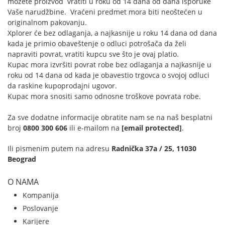
možete proizvod vratiti u roku od 14 dana od dana isporuke
Vaše narudžbine. Vraćeni predmet mora biti neoštećen u
originalnom pakovanju.
Xplorer će bez odlaganja, a najkasnije u roku 14 dana od dana
kada je primio obaveštenje o odluci potrošača da želi
napraviti povrat, vratiti kupcu sve što je ovaj platio.
Kupac mora izvršiti povrat robe bez odlaganja a najkasnije u
roku od 14 dana od kada je obavestio trgovca o svojoj odluci
da raskine kupoprodajni ugovor.
Kupac mora snositi samo odnosne troškove povrata robe.
Za sve dodatne informacije obratite nam se na naš besplatni
broj
0800 300 606
ili e-mailom na
[email protected]
.
Ili pismenim putem na adresu
Radnička 37a / 25, 11030
Beograd
O NAMA
Kompanija
Poslovanje
Karijere