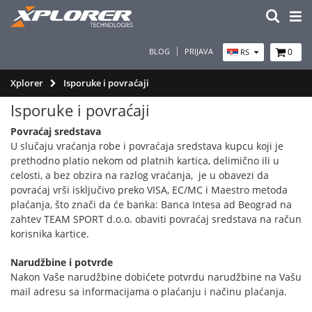
BLOG
PRIJAVA
0
RS
Xplorer
Isporuke i povraćaji
Isporuke i povraćaji
Povraćaj sredstava
U slučaju vraćanja robe i povraćaja sredstava kupcu koji je
prethodno platio nekom od platnih kartica, delimično ili u
celosti, a bez obzira na razlog vraćanja, je u obavezi da
povraćaj vrši isključivo preko VISA, EC/MC i Maestro metoda
plaćanja, što znači da će banka: Banca Intesa ad Beograd na
zahtev TEAM SPORT d.o.o. obaviti povraćaj sredstava na račun
korisnika kartice.
Narudžbine i potvrde
Nakon Vaše narudžbine dobićete potvrdu narudžbine na Vašu
mail adresu sa informacijama o plaćanju i načinu plaćanja.