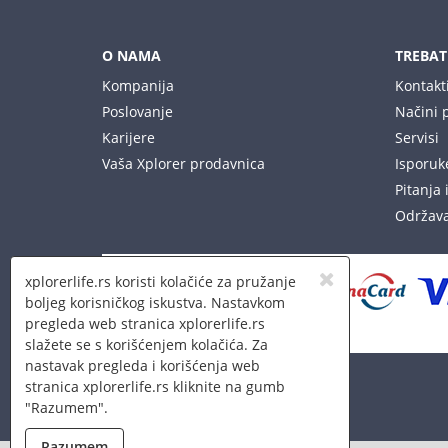
O NAMA
TREBAT
Kompanija
Kontakt
Poslovanje
Načini 
Karijere
Servisi
Vaša Xplorer prodavnica
Isporuke
Pitanja 
Održava
xplorerlife.rs koristi kolačiće za pružanje
boljeg korisničkog iskustva. Nastavkom
pregleda web stranica xplorerlife.rs
slažete se s korišćenjem kolačića. Za
nastavak pregleda i korišćenja web
stranica xplorerlife.rs kliknite na gumb
"Razumem".
Razumem