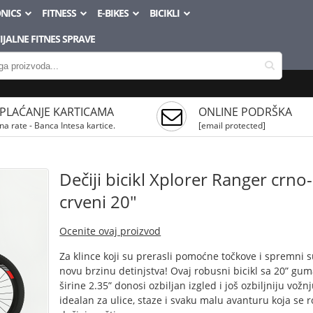
NICS
FITNESS
E-BIKES
BICIKLI
JALNE FITNES SPRAVE
PLAĆANJE KARTICAMA
ONLINE PODRŠKA
na rate - Banca Intesa kartice.
[email protected]
Dečiji bicikl Xplorer Ranger crno-
crveni 20"
Ocenite ovaj proizvod
Za klince koji su prerasli pomoćne točkove i spremni s
novu brzinu detinjstva! Ovaj robusni bicikl sa 20” g
širine 2.35” donosi ozbiljan izgled i još ozbiljniju vožn
idealan za ulice, staze i svaku malu avanturu koja se r