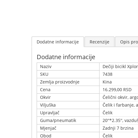
Dodatne informacije
Recenzije
Opis pro
Dodatne informacije
Naziv
Dečiji bicikl Xpl
SKU
7438
Zemlja proizvodnje
Kina
Cena
16.299,00 RSD
Okvir
Čelični okvir, ar
Viljuška
Čelik i farbanje,
Upravljač
Čelik
Guma/pneumatik
20''*2.35'', vaz
Mjenjač
Zadnji 7 brzina
Obod
Čelik