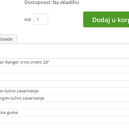
Dostupnost:
Na skladištu
Dodaj u kor
Kol:
izvoda
orer Ranger crno-crveni 20"
gon-lučno zavarivanje
 argon-lučno zavarivanje
dušna guma