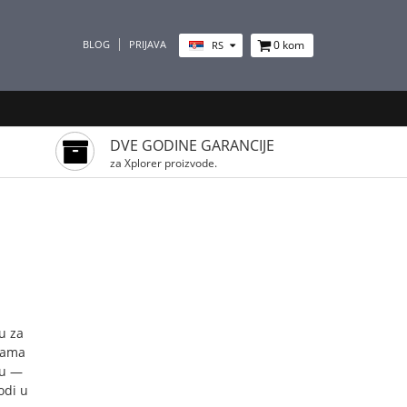
BLOG
PRIJAVA
0
kom
RS
DVE GODINE GARANCIJE
za Xplorer proizvode.
u za
umama
ju —
odi u