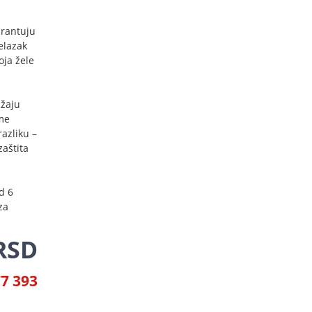
arantuju
elazak
oja žele
užaju
ume
razliku –
zaštita
d 6
za
 RSD
77 393