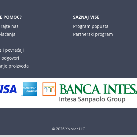
E POMOĆ?
SAZNAJ VIŠE
irajte nas
Program popusta
plaćanja
Partnerski program
 i povraćaji
i odgovori
nje proizvoda
© 2026 Xplorer LLC