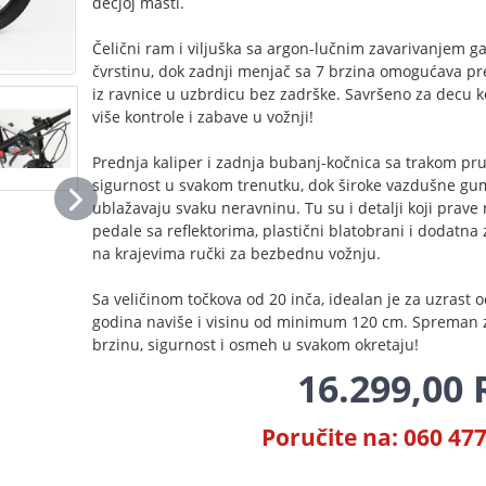
dečjoj mašti.
Čelični ram i viljuška sa argon-lučnim zavarivanjem g
čvrstinu, dok zadnji menjač sa 7 brzina omogućava pr
iz ravnice u uzbrdicu bez zadrške. Savršeno za decu k
više kontrole i zabave u vožnji!
Prednja kaliper i zadnja bubanj-kočnica sa trakom pr
sigurnost u svakom trenutku, dok široke vazdušne g
ublažavaju svaku neravninu. Tu su i detalji koji prave 
pedale sa reflektorima, plastični blatobrani i dodatna 
na krajevima ručki za bezbednu vožnju.
Sa veličinom točkova od 20 inča, idealan je za uzrast o
godina naviše i visinu od minimum 120 cm. Spreman 
brzinu, sigurnost i osmeh u svakom okretaju!
16.299,00
Poručite na: 060 47