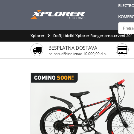
ELECTRO
KOMERCI
Xplorer
Dečiji bicikl Xplorer Ranger crno-crveni 20"
BESPLATNA DOSTAVA
na narudžbine iznad 10.000,00 din.