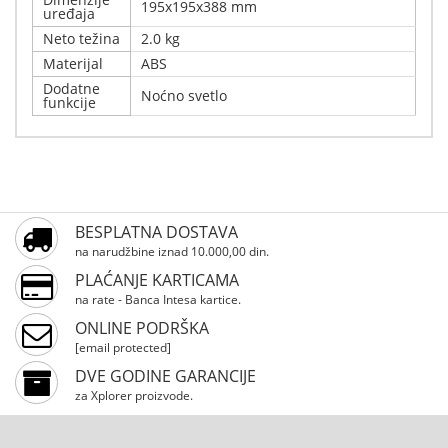
195x195x388 mm
uređaja
Neto težina
2.0 kg
Materijal
ABS
Dodatne
Noćno svetlo
funkcije
Napiši svoj komentar
Detalji
Samo prijavljeni korisnici mogu pisati ocene proizvoda.
Xplorer Air Purifier 5 SMART pruža brzo i efikasno
Molimo,
prečišćavanje vazduha u prostorijama do 75 m².
prijavite se
ili
registrujte
BESPLATNA DOSTAVA
Zahvaljujući 3-u-1 sistemu filtracije sa H13 HEPA filterom,
na narudžbine iznad 10.000,00 din.
uklanja prašinu, alergene i neprijatne mirise, dok tihi
PLAĆANJE KARTICAMA
Sleep režim i noćno svetlo omogućavaju prijatnu
na rate - Banca Intesa kartice.
upotrebu tokom dana i noći.
ONLINE PODRŠKA
[email protected]
DVE GODINE GARANCIJE
za Xplorer proizvode.