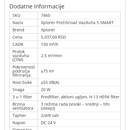
Dodatne informacije
SKU
7460
Naziv
Xplorer Prečišćivač Vazduha 5 SMART
Brend
Xplorer
Cena
5.037,00 RSD
CADR
150 m³/h
Protok
vazduha
2.5 m³/min
(CFM)
Pokrivenost
područja
≤75 m²
filtriranja
Nivo buke
≤55 dB(A)
Snaga
20 W
3 u 1 filter
Predfilter, aktivni ugljen, H-13 HEPA filter
Brzina
3 režima rada (visoki – srednji – tihi
ventilatora
(sleep))
Tajmer
2/4/8 sati
Napon
DC 24 V
Dimenzije