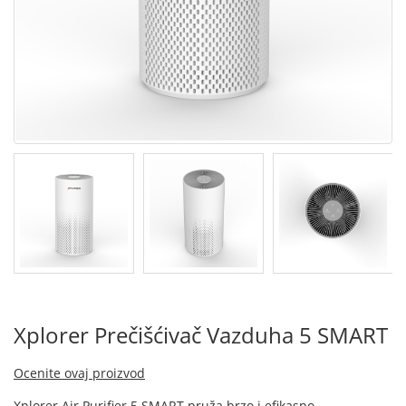
Xplorer Prečišćivač Vazduha 5 SMART
Ocenite ovaj proizvod
Xplorer Air Purifier 5 SMART pruža brzo i efikasno