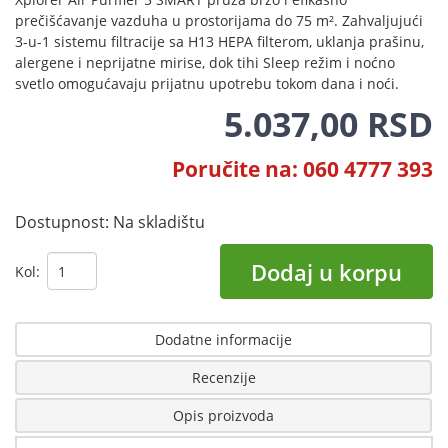
prečišćavanje vazduha u prostorijama do 75 m². Zahvaljujući
3-u-1 sistemu filtracije sa H13 HEPA filterom, uklanja prašinu,
alergene i neprijatne mirise, dok tihi Sleep režim i noćno
svetlo omogućavaju prijatnu upotrebu tokom dana i noći.
5.037,00 RSD
Poručite na: 060 4777 393
Dostupnost:
Na skladištu
Dodaj u korpu
Kol:
Dodatne informacije
Recenzije
Opis proizvoda