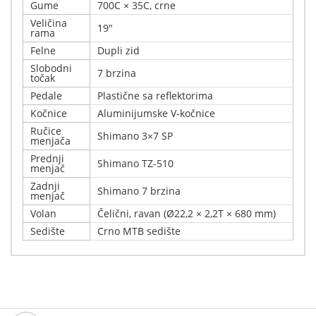
Gume
700C × 35C, crne
Veličina
19"
rama
Felne
Dupli zid
Slobodni
7 brzina
točak
Pedale
Plastične sa reflektorima
Kočnice
Aluminijumske V-kočnice
Ručice
Shimano 3×7 SP
menjača
Prednji
Shimano TZ-510
menjač
Zadnji
Shimano 7 brzina
menjač
Volan
Čelični, ravan (Ø22,2 × 2,2T × 680 mm)
Sedište
Crno MTB sedište
Napiši svoj komentar
Detalji
Samo prijavljeni korisnici mogu pisati ocene proizvoda.
Visina korisnika: 170 - 190 cm Xplorer City bike BERLIN
Molimo,
Gray 28" je idealan gradski bicikl za svakodnevnu vožnju,
prijavite se
ili
registrujte