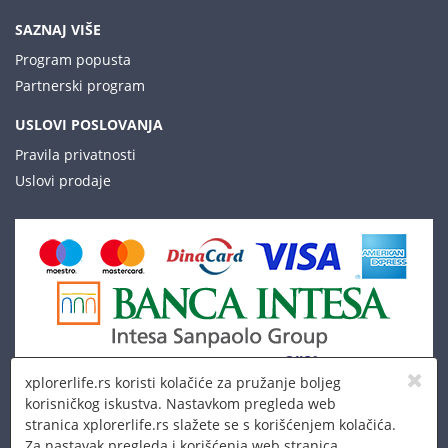
SAZNAJ VIŠE
Program popusta
Partnerski program
USLOVI POSLOVANJA
Pravila privatnosti
Uslovi prodaje
xplorerlife.rs koristi kolačiće za pružanje boljeg
korisničkog iskustva. Nastavkom pregleda web
stranica xplorerlife.rs slažete se s korišćenjem kolačića.
Za nastavak pregleda i korišćenja web stranica