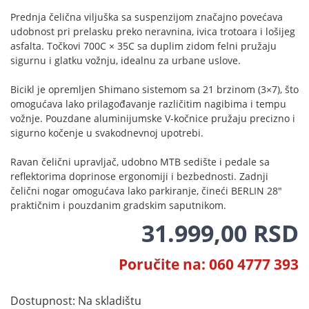
Prednja čelična viljuška sa suspenzijom značajno povećava
udobnost pri prelasku preko neravnina, ivica trotoara i lošijeg
asfalta. Točkovi 700C × 35C sa duplim zidom felni pružaju
sigurnu i glatku vožnju, idealnu za urbane uslove.
Bicikl je opremljen Shimano sistemom sa 21 brzinom (3×7), što
omogućava lako prilagođavanje različitim nagibima i tempu
vožnje. Pouzdane aluminijumske V-kočnice pružaju precizno i
sigurno kočenje u svakodnevnoj upotrebi.
Ravan čelični upravljač, udobno MTB sedište i pedale sa
reflektorima doprinose ergonomiji i bezbednosti. Zadnji
čelični nogar omogućava lako parkiranje, čineći BERLIN 28"
praktičnim i pouzdanim gradskim saputnikom.
31.999,00 RSD
Poručite na: 060 4777 393
Dostupnost:
Na skladištu