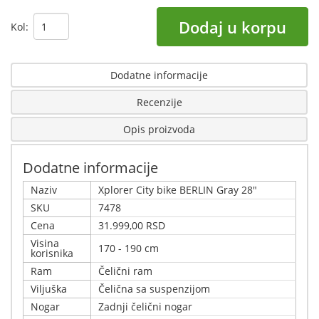
Dodaj u korpu
Kol:
Dodatne informacije
Recenzije
Opis proizvoda
Dodatne informacije
Naziv
Xplorer City bike BERLIN Gray 28"
SKU
7478
Cena
31.999,00 RSD
Visina
170 - 190 cm
korisnika
Ram
Čelični ram
Viljuška
Čelična sa suspenzijom
Nogar
Zadnji čelični nogar