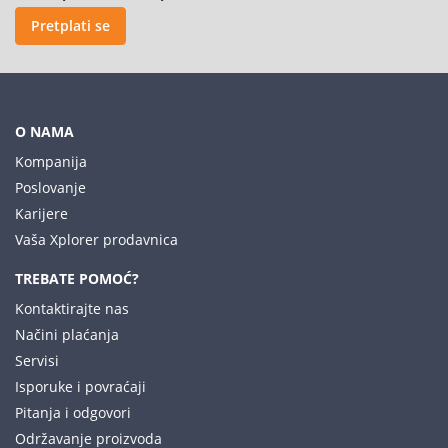
Pretplati se
O NAMA
Kompanija
Poslovanje
Karijere
Vaša Xplorer prodavnica
TREBATE POMOĆ?
Kontaktirajte nas
Načini plaćanja
Servisi
Isporuke i povraćaji
Pitanja i odgovori
Održavanje proizvoda