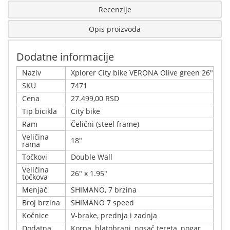
Recenzije
Opis proizvoda
Dodatne informacije
Naziv
Xplorer City bike VERONA Olive green 26"
SKU
7471
Cena
27.499,00 RSD
Tip bicikla
City bike
Ram
Čelični (steel frame)
Veličina
18"
rama
Točkovi
Double Wall
Veličina
26" x 1.95"
točkova
Menjač
SHIMANO, 7 brzina
Broj brzina
SHIMANO 7 speed
Kočnice
V-brake, prednja i zadnja
Dodatna
Korpa, blatobrani, nosač tereta, nogar,