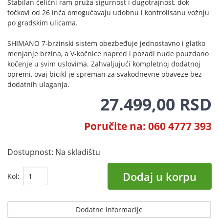
Stabilan čelični ram pruža sigurnost i dugotrajnost, dok
točkovi od 26 inča omogućavaju udobnu i kontrolisanu vožnju
po gradskim ulicama.
SHIMANO 7-brzinski sistem obezbeđuje jednostavno i glatko
menjanje brzina, a V-kočnice napred i pozadi nude pouzdano
kočenje u svim uslovima. Zahvaljujući kompletnoj dodatnoj
opremi, ovaj bicikl je spreman za svakodnevne obaveze bez
dodatnih ulaganja.
27.499,00 RSD
Poručite na: 060 4777 393
Dostupnost:
Na skladištu
Dodaj u korpu
Kol:
Dodatne informacije