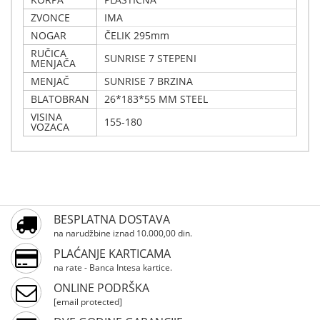
ZVONCE
IMA
NOGAR
ČELIK 295mm
RUČICA
SUNRISE 7 STEPENI
MENJAČA
MENJAČ
SUNRISE 7 BRZINA
BLATOBRAN
26*183*55 MM STEEL
VISINA
155-180
VOZACA
Napiši svoj komentar
Detalji
Samo prijavljeni korisnici mogu pisati ocene proizvoda.
Xplorer Gradski bicikl Rome 26"
Molimo,
prijavite se
ili
registrujte
BESPLATNA DOSTAVA
na narudžbine iznad 10.000,00 din.
PLAĆANJE KARTICAMA
na rate - Banca Intesa kartice.
ONLINE PODRŠKA
[email protected]