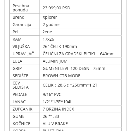
Posebna
23.999,00 RSD
ponuda
Brend
Xplorer
Garancija
2 godine
Pol
žene
RAM
17x26
VILJUŠKA
26" ČELIK 190mm
UPRAVLJAČ
ČELIČNI ZA GRADSKI BICIKL：640mm
LULA
ALUMINIJUM
GRIP
GUMENI LEVI=120 DESNI=75mm
SEDIŠTE
BROWN CTB MODEL
CEV
ČELIK：28.6￠*250mm*1.2T
SEDIŠTA
PEDALE
9/16" PVC
LANAC
1/2"*1/8"*104L
ZUPČANIK
7 BRZINA INDEX
GUME
26 *1.83
KOČNICE
ALU V BRAKE
KORPA
PLASTIČNA