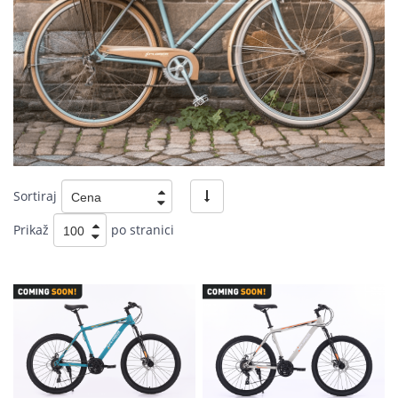
Sortiraj
Prikaž
po stranici