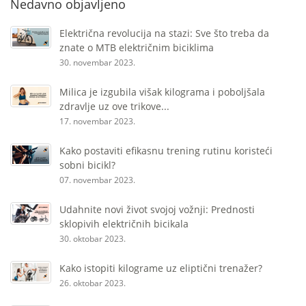
Nedavno objavljeno
Električna revolucija na stazi: Sve što treba da
znate o MTB električnim biciklima
30. novembar 2023.
Milica je izgubila višak kilograma i poboljšala
zdravlje uz ove trikove...
17. novembar 2023.
Kako postaviti efikasnu trening rutinu koristeći
sobni bicikl?
07. novembar 2023.
Udahnite novi život svojoj vožnji: Prednosti
sklopivih električnih bicikala
30. oktobar 2023.
Kako istopiti kilograme uz eliptični trenažer?
26. oktobar 2023.