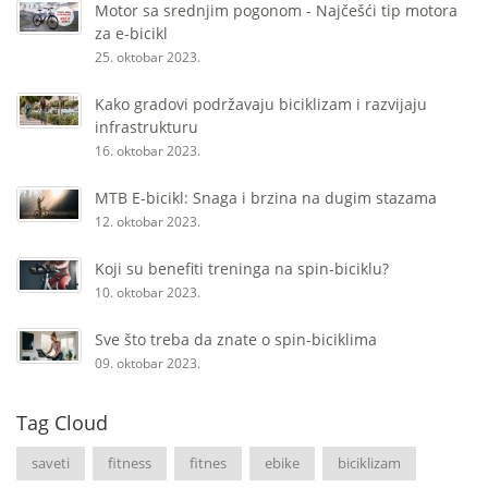
Motor sa srednjim pogonom - Najčešći tip motora
za e-bicikl
25. oktobar 2023.
Kako gradovi podržavaju biciklizam i razvijaju
infrastrukturu
16. oktobar 2023.
MTB E-bicikl: Snaga i brzina na dugim stazama
12. oktobar 2023.
Koji su benefiti treninga na spin-biciklu?
10. oktobar 2023.
Sve što treba da znate o spin-biciklima
09. oktobar 2023.
Tag Cloud
saveti
fitness
fitnes
ebike
biciklizam