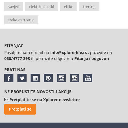
savjeti
elektricni bicikl
ebike
trening
traka za trcanje
PITANJA?
Pošaljite nam e-mail na
info@xplorerlife.rs
, pozovite na
060/4777 393
ili potražite odgovor u
Pitanja i odgovori
PRATI NAS
NE PROPUSTITE NOVOSTI I AKCIJE
Pretplatite se na Xplorer newsletter
Pretplati se