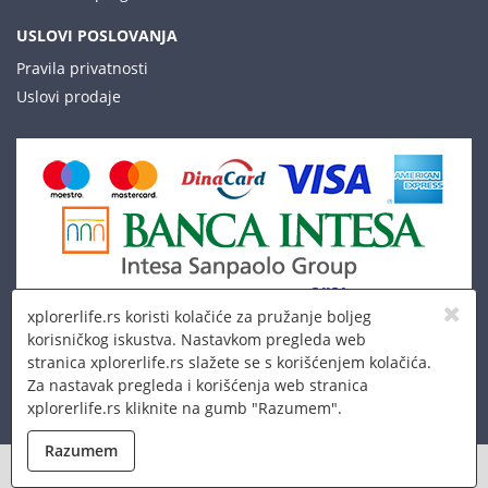
USLOVI POSLOVANJA
Pravila privatnosti
Uslovi prodaje
xplorerlife.rs koristi kolačiće za pružanje boljeg
korisničkog iskustva. Nastavkom pregleda web
stranica xplorerlife.rs slažete se s korišćenjem kolačića.
Za nastavak pregleda i korišćenja web stranica
xplorerlife.rs kliknite na gumb "Razumem".
© 2026 Xplorer LLC
Razumem