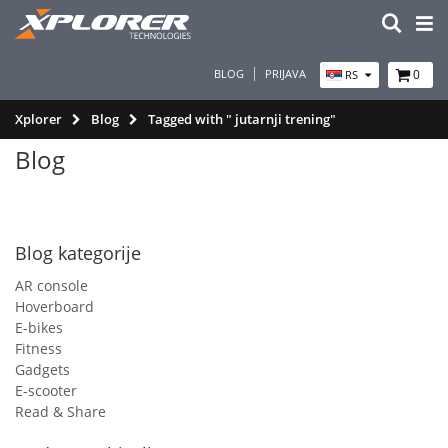
BLOG
PRIJAVA
0
RS
Xplorer
Blog
Tagged with " jutarnji trening"
Blog
Blog kategorije
AR console
Hoverboard
E-bikes
Fitness
Gadgets
E-scooter
Read & Share