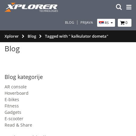
BLOG
PRIJAVA
0
RS
Xplorer
Blog
Tagged with " kalkulator dometa"
Blog
Blog kategorije
AR console
Hoverboard
E-bikes
Fitness
Gadgets
E-scooter
Read & Share