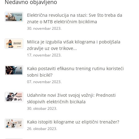
Nedavno objavljeno
Električna revolucija na stazi: Sve što treba da
znate o MTB električnim biciklima
30. novembar 2023.
Milica je izgubila višak kilograma i poboljšala
zdravlje uz ove trikove...
17. novembar 2023.
Kako postaviti efikasnu trening rutinu koristeći
sobni bicikl?
07. novembar 2023.
Udahnite novi život svojoj vožnji: Prednosti
sklopivih električnih bicikala
30. oktobar 2023.
Kako istopiti kilograme uz eliptični trenažer?
26. oktobar 2023.