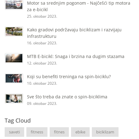
Motor sa srednjim pogonom - Najčešći tip motora
za e-bicikl
25. oktobar 2023.
Kako gradovi podržavaju biciklizam i razvijaju
infrastrukturu
16. oktobar 2023.
MTB E-bicikl: Snaga i brzina na dugim stazama
12. oktobar 2023.
Koji su benefiti treninga na spin-biciklu?
10. oktobar 2023.
Sve što treba da znate o spin-biciklima
09. oktobar 2023.
Tag Cloud
saveti
fitness
fitnes
ebike
biciklizam