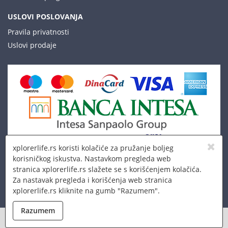
USLOVI POSLOVANJA
Pravila privatnosti
Uslovi prodaje
xplorerlife.rs koristi kolačiće za pružanje boljeg
korisničkog iskustva. Nastavkom pregleda web
stranica xplorerlife.rs slažete se s korišćenjem kolačića.
Za nastavak pregleda i korišćenja web stranica
xplorerlife.rs kliknite na gumb "Razumem".
© 2026 Xplorer LLC
Razumem