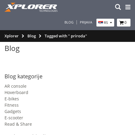
BLOG
PRIJAVA
0
RS
Xplorer
Blog
Tagged with " priroda"
Blog
Blog kategorije
AR console
Hoverboard
E-bikes
Fitness
Gadgets
E-scooter
Read & Share