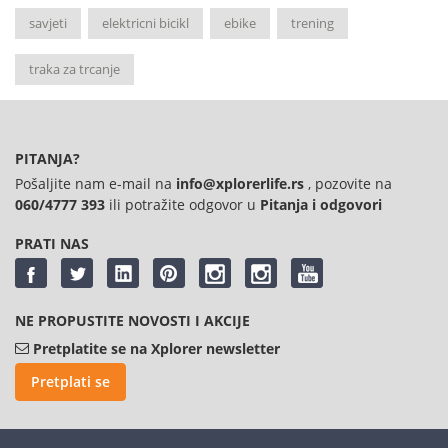
savjeti
elektricni bicikl
ebike
trening
traka za trcanje
PITANJA?
Pošaljite nam e-mail na
info@xplorerlife.rs
, pozovite na
060/4777 393
ili potražite odgovor u
Pitanja i odgovori
PRATI NAS
NE PROPUSTITE NOVOSTI I AKCIJE
Pretplatite se na Xplorer newsletter
Pretplati se