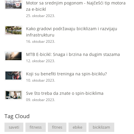
Motor sa srednjim pogonom - Najčešći tip motora
za e-bicikl
25. oktobar 2023.
Kako gradovi podržavaju biciklizam i razvijaju
infrastrukturu
16. oktobar 2023.
MTB E-bicikl: Snaga i brzina na dugim stazama
12. oktobar 2023.
Koji su benefiti treninga na spin-biciklu?
10. oktobar 2023.
Sve što treba da znate o spin-biciklima
09. oktobar 2023.
Tag Cloud
saveti
fitness
fitnes
ebike
biciklizam