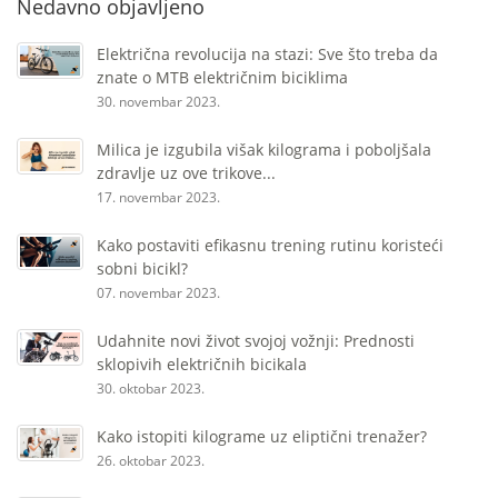
Nedavno objavljeno
Električna revolucija na stazi: Sve što treba da
znate o MTB električnim biciklima
30. novembar 2023.
Milica je izgubila višak kilograma i poboljšala
zdravlje uz ove trikove...
17. novembar 2023.
Kako postaviti efikasnu trening rutinu koristeći
sobni bicikl?
07. novembar 2023.
Udahnite novi život svojoj vožnji: Prednosti
sklopivih električnih bicikala
30. oktobar 2023.
Kako istopiti kilograme uz eliptični trenažer?
26. oktobar 2023.