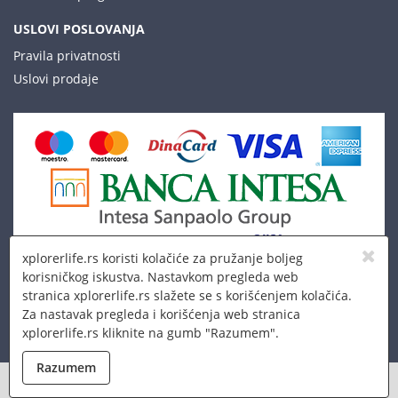
USLOVI POSLOVANJA
Pravila privatnosti
Uslovi prodaje
xplorerlife.rs koristi kolačiće za pružanje boljeg
korisničkog iskustva. Nastavkom pregleda web
stranica xplorerlife.rs slažete se s korišćenjem kolačića.
Za nastavak pregleda i korišćenja web stranica
xplorerlife.rs kliknite na gumb "Razumem".
© 2026 Xplorer LLC
Razumem