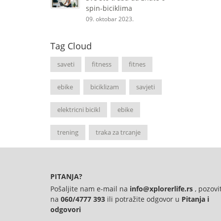
spin-biciklima
09. oktobar 2023.
Tag Cloud
saveti
fitness
fitnes
ebike
biciklizam
savjeti
elektricni bicikl
ebike
trening
traka za trcanje
PITANJA?
Pošaljite nam e-mail na
info@xplorerlife.rs
, pozovi
na
060/4777 393
ili potražite odgovor u
Pitanja i
odgovori