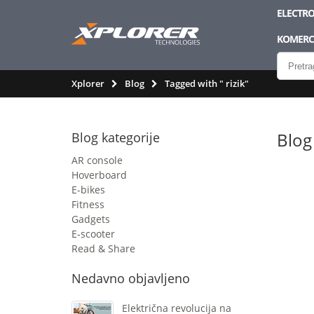
ELECTRO
KOMERCI
Xplorer
Blog
Tagged with " rizik"
Blog
Blog kategorije
AR console
Hoverboard
E-bikes
Fitness
Gadgets
E-scooter
Read & Share
Nedavno objavljeno
Električna revolucija na