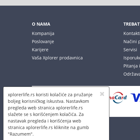
O NAMA
TREBAT
Kompanija
Kontakt
Poslovanje
Načini 
Karijere
Servisi
Vaša Xplorer prodavnica
Isporuke
Pitanja 
Održava
xplorerlife.rs koristi kolačiće za pružanje
boljeg korisničkog iskustva. Nastavkom
pregleda web stranica xplorerlife.rs
slažete se s korišćenjem kolačića. Za
nastavak pregleda i korišćenja web
stranica xplorerlife.rs kliknite na gumb
"Razumem".