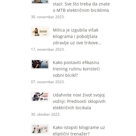
stazi: Sve što treba da znate
o MTB električnim biciklima
30. novembar 2023.
Milica je izgubila višak
kilograma i poboljšala
zdravlje uz ove trikove...
17. novembar 2023.
Kako postaviti efikasnu
trening rutinu koristeći
sobni bicikl?
07. novembar 2023.
Udahnite novi život svojoj
vožnji: Prednosti sklopivih
električnih bicikala
30. oktobar 2023.
Kako istopiti kilograme uz
eliptični trenažer?