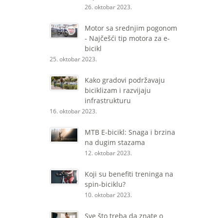
26. oktobar 2023.
Motor sa srednjim pogonom
- Najčešći tip motora za e-
bicikl
25. oktobar 2023.
Kako gradovi podržavaju
biciklizam i razvijaju
infrastrukturu
16. oktobar 2023.
MTB E-bicikl: Snaga i brzina
na dugim stazama
12. oktobar 2023.
Koji su benefiti treninga na
spin-biciklu?
10. oktobar 2023.
Sve što treba da znate o