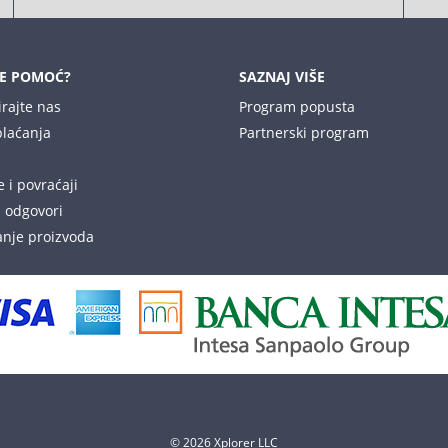
E POMOĆ?
SAZNAJ VIŠE
irajte nas
Program popusta
plaćanja
Partnerski program
 i povraćaji
i odgovori
nje proizvoda
© 2026 Xplorer LLC