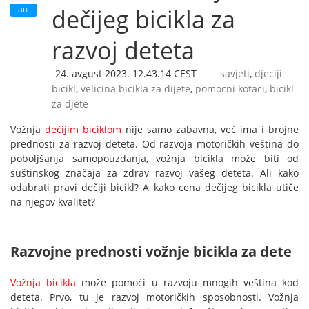
авг
dečijeg bicikla za
razvoj deteta
24. avgust 2023. 12.43.14 CEST
savjeti
,
djeciji
bicikl
,
velicina bicikla za dijete
,
pomocni kotaci
,
bicikl
za djete
Vožnja
dečijim biciklom
nije samo zabavna, već ima i brojne
prednosti za razvoj deteta. Od razvoja motoričkih veština do
poboljšanja samopouzdanja, vožnja bicikla može biti od
suštinskog značaja za zdrav razvoj vašeg deteta. Ali kako
odabrati pravi dečiji bicikl? A kako cena dečijeg bicikla utiče
na njegov kvalitet?
Razvojne prednosti vožnje bicikla za dete
Vožnja bicikla
može pomoći u razvoju mnogih veština kod
deteta. Prvo, tu je razvoj motoričkih sposobnosti. Vožnja