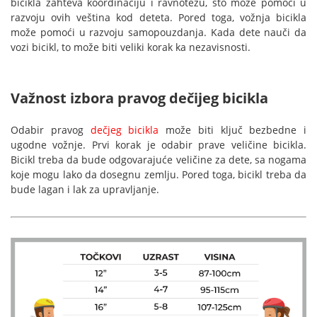
bicikla zahteva koordinaciju i ravnotežu, što može pomoći u
razvoju ovih veština kod deteta. Pored toga, vožnja bicikla
može pomoći u razvoju samopouzdanja. Kada dete nauči da
vozi bicikl, to može biti veliki korak ka nezavisnosti.
Važnost izbora pravog dečijeg bicikla
Odabir pravog
dečjeg bicikla
može biti ključ bezbedne i
ugodne vožnje. Prvi korak je odabir prave veličine bicikla.
Bicikl treba da bude odgovarajuće veličine za dete, sa nogama
koje mogu lako da dosegnu zemlju. Pored toga, bicikl treba da
bude lagan i lak za upravljanje.