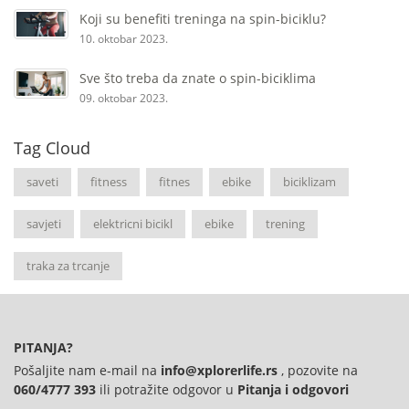
Koji su benefiti treninga na spin-biciklu?
10. oktobar 2023.
Sve što treba da znate o spin-biciklima
09. oktobar 2023.
Tag Cloud
saveti
fitness
fitnes
ebike
biciklizam
savjeti
elektricni bicikl
ebike
trening
traka za trcanje
PITANJA?
Pošaljite nam e-mail na
info@xplorerlife.rs
, pozovite na
060/4777 393
ili potražite odgovor u
Pitanja i odgovori