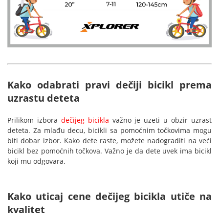
Kako odabrati pravi dečiji bicikl prema
uzrastu deteta
Prilikom izbora
dečijeg bicikla
važno je uzeti u obzir uzrast
deteta. Za mlađu decu, bicikli sa pomoćnim točkovima mogu
biti dobar izbor. Kako dete raste, možete nadograditi na veći
bicikl bez pomoćnih točkova. Važno je da dete uvek ima bicikl
koji mu odgovara.
Kako uticaj cene dečijeg bicikla utiče na
kvalitet