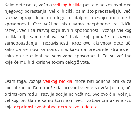
Kako dete raste, vožnja
velikog bicikla
postaje neizostavni deo
njegovog odrastanja. Veliki bicikli, osim što predstavljaju veći
izazov, igraju ključnu ulogu u daljem razvoju motoričkih
sposobnosti. Ove veštine nisu samo neophodne za fizički
razvoj, već i za razvoj kognitivnih sposobnosti. Vožnja velikog
bicikla nije samo zabava, već i alat koji pomaže u razvoju
samopouzdanja i nezavisnosti. Kroz ovu aktivnost dete uči
kako da se nosi sa izazovima, kako da prevaziđe strahove i
kako da se osloni na sopstvene sposobnosti. To su veštine
koje će mu biti korisne tokom celog života.
Osim toga, vožnja
velikog bicikla
može biti odlična prilika za
socijalizaciju. Dete može da provodi vreme sa vršnjacima, uči
o timskom radu i razvija socijalne veštine. Sve ovo čini vožnju
velikog bicikla ne samo korisnom, već i zabavnom aktivnošću
koja
doprinosi sveobuhvatnom razvoju deteta.