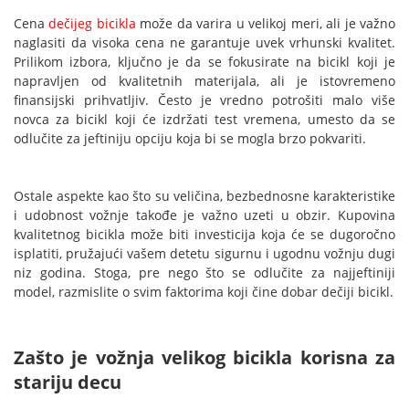
Cena
dečijeg bicikla
može da varira u velikoj meri, ali je važno
naglasiti da visoka cena ne garantuje uvek vrhunski kvalitet.
Prilikom izbora, ključno je da se fokusirate na bicikl koji je
napravljen od kvalitetnih materijala, ali je istovremeno
finansijski prihvatljiv. Često je vredno potrošiti malo više
novca za bicikl koji će izdržati test vremena, umesto da se
odlučite za jeftiniju opciju koja bi se mogla brzo pokvariti.
Ostale aspekte kao što su veličina, bezbednosne karakteristike
i udobnost vožnje takođe je važno uzeti u obzir. Kupovina
kvalitetnog bicikla može biti investicija koja će se dugoročno
isplatiti, pružajući vašem detetu sigurnu i ugodnu vožnju dugi
niz godina. Stoga, pre nego što se odlučite za najjeftiniji
model, razmislite o svim faktorima koji čine dobar dečiji bicikl.
Zašto je vožnja velikog bicikla korisna za
stariju decu