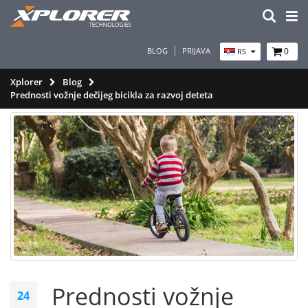
BLOG
PRIJAVA
0
RS
Xplorer
Blog
Prednosti vožnje dečijeg bicikla za razvoj deteta
Prednosti vožnje
24