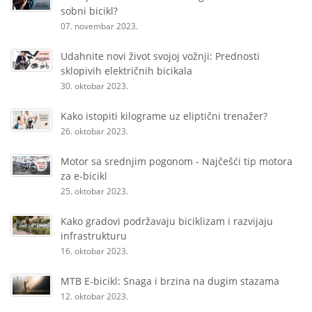
sobni bicikl?
07. novembar 2023.
Udahnite novi život svojoj vožnji: Prednosti
sklopivih električnih bicikala
30. oktobar 2023.
Kako istopiti kilograme uz eliptični trenažer?
26. oktobar 2023.
Motor sa srednjim pogonom - Najčešći tip motora
za e-bicikl
25. oktobar 2023.
Kako gradovi podržavaju biciklizam i razvijaju
infrastrukturu
16. oktobar 2023.
MTB E-bicikl: Snaga i brzina na dugim stazama
12. oktobar 2023.