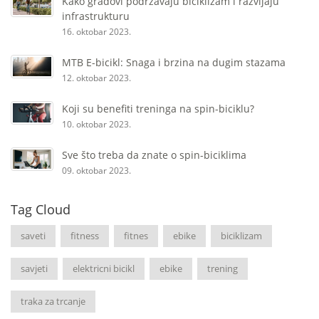
Kako gradovi podržavaju biciklizam i razvijaju
infrastrukturu
16. oktobar 2023.
MTB E-bicikl: Snaga i brzina na dugim stazama
12. oktobar 2023.
Koji su benefiti treninga na spin-biciklu?
10. oktobar 2023.
Sve što treba da znate o spin-biciklima
09. oktobar 2023.
Tag Cloud
saveti
fitness
fitnes
ebike
biciklizam
savjeti
elektricni bicikl
ebike
trening
traka za trcanje