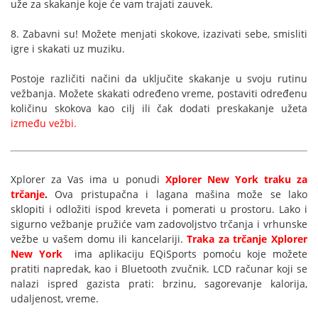
uže za skakanje koje će vam trajati zauvek.
8. Zabavni su! Možete menjati skokove, izazivati sebe, smisliti
igre i skakati uz muziku.
Postoje različiti načini da uključite skakanje u svoju rutinu
vežbanja. Možete skakati određeno vreme, postaviti određenu
količinu skokova kao cilj ili čak dodati preskakanje užeta
između vežbi.
Xplorer za Vas ima u ponudi
Xplorer New York traku za
trčanje
.
Ova pristupačna i lagana mašina može se lako
sklopiti i odložiti ispod kreveta i pomerati u prostoru. Lako i
sigurno vežbanje pružiće vam zadovoljstvo trčanja i vrhunske
vežbe u vašem domu ili kancelariji.
Traka za trčanje Xplorer
New York
ima aplikaciju EQiSports pomoću koje možete
pratiti napredak, kao i Bluetooth zvučnik. LCD računar koji se
nalazi ispred gazista prati: brzinu, sagorevanje kalorija,
udaljenost, vreme.