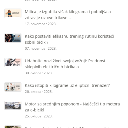
Milica je izgubila višak kilograma i poboljšala
zdravlje uz ove trikove...
17. novembar 2023.
Kako postaviti efikasnu trening rutinu koristeći
sobni bicikl?
07. novembar 2023.
Udahnite novi život svojoj vožnji: Prednosti
sklopivih električnih bicikala
30. oktobar 2023.
Kako istopiti kilograme uz eliptični trenažer?
26. oktobar 2023.
Motor sa srednjim pogonom - Najčešći tip motora
za e-bicikl
25. oktobar 2023.