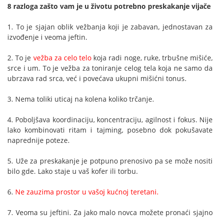
8 razloga zašto vam je u životu potrebno preskakanje vijače
1. To je sjajan oblik vežbanja koji je zabavan, jednostavan za
izvođenje i veoma jeftin.
2. To je
vežba za celo telo
koja radi noge, ruke, trbušne mišiće,
srce i um. To je vežba za toniranje celog tela koja ne samo da
ubrzava rad srca, već i povećava ukupni mišićni tonus.
3. Nema toliki uticaj na kolena koliko trčanje.
4. Poboljšava koordinaciju, koncentraciju, agilnost i fokus. Nije
lako kombinovati ritam i tajming, posebno dok pokušavate
naprednije poteze.
5. Uže za preskakanje je potpuno prenosivo pa se može nositi
bilo gde. Lako staje u vaš kofer ili torbu.
6.
Ne zauzima prostor u vašoj kućnoj teretani.
7. Veoma su jeftini. Za jako malo novca možete pronaći sjajno