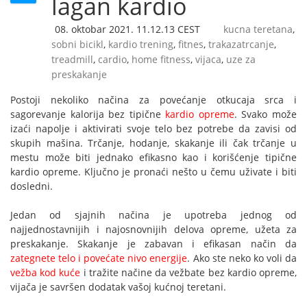
lagan kardio
08. oktobar 2021. 11.12.13 CEST
kucna teretana
,
sobni bicikl
,
kardio trening
,
fitnes
,
trakazatrcanje
,
treadmill
,
cardio
,
home fitness
,
vijaca
,
uze za
preskakanje
Postoji nekoliko načina za povećanje otkucaja srca i
sagorevanje kalorija bez tipične
kardio opreme
. Svako može
izaći napolje i aktivirati svoje telo bez potrebe da zavisi od
skupih mašina. Trčanje, hodanje, skakanje ili čak trčanje u
mestu može biti jednako efikasno kao i korišćenje tipične
kardio opreme. Ključno je pronaći nešto u čemu uživate i biti
dosledni.
Jedan od sjajnih načina je upotreba jednog od
najjednostavnijih i najosnovnijih delova opreme, užeta za
preskakanje. Skakanje je zabavan i efikasan način da
zategnete telo i povećate nivo energije
. Ako ste neko ko voli da
vežba kod kuće
i tražite načine da vežbate bez kardio opreme,
vijača je savršen dodatak vašoj kućnoj teretani.