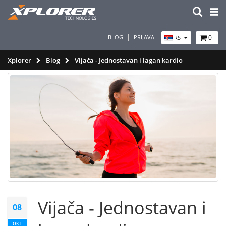
BLOG
PRIJAVA
0
RS
Xplorer
Blog
Vijača - Jednostavan i lagan kardio
Vijača - Jednostavan i
08
окт