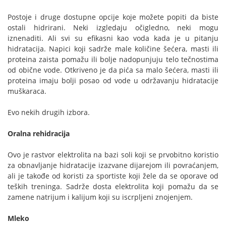
Postoje i druge dostupne opcije koje možete popiti da biste
ostali hidrirani. Neki izgledaju očigledno, neki mogu
iznenaditi. Ali svi su efikasni kao voda kada je u pitanju
hidratacija. Napici koji sadrže male količine šećera, masti ili
proteina zaista pomažu ili bolje nadopunjuju telo tečnostima
od obične vode. Otkriveno je da pića sa malo šećera, masti ili
proteina imaju bolji posao od vode u održavanju hidratacije
muškaraca.
Evo nekih drugih izbora.
Oralna rehidracija
Ovo je rastvor elektrolita na bazi soli koji se prvobitno koristio
za obnavljanje hidratacije izazvane dijarejom ili povraćanjem,
ali je takođe od koristi za sportiste koji žele da se oporave od
teških treninga. Sadrže dosta elektrolita koji pomažu da se
zamene natrijum i kalijum koji su iscrpljeni znojenjem.
Mleko