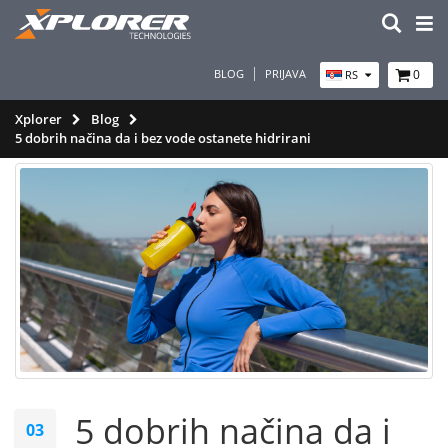
BLOG
PRIJAVA
0
RS
Xplorer
Blog
5 dobrih načina da i bez vode ostanete hidrirani
5 dobrih načina da i
03