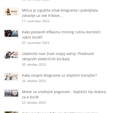
Milica je izgubila višak kilograma i poboljšala
zdravlje uz ove trikove...
17. novembar 2023.
Kako postaviti efikasnu trening rutinu koristeći
sobni bicikl?
07. novembar 2023.
Udahnite novi život svojoj vožnji: Prednosti
sklopivih električnih bicikala
30. oktobar 2023.
Kako istopiti kilograme uz eliptični trenažer?
26. oktobar 2023.
Motor sa srednjim pogonom - Najčešći tip motora
za e-bicikl
25. oktobar 2023.