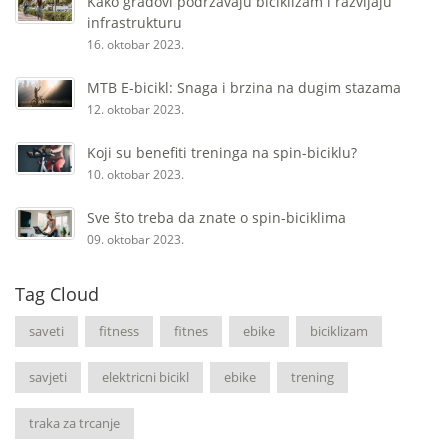
Kako gradovi podržavaju biciklizam i razvijaju
infrastrukturu
16. oktobar 2023.
MTB E-bicikl: Snaga i brzina na dugim stazama
12. oktobar 2023.
Koji su benefiti treninga na spin-biciklu?
10. oktobar 2023.
Sve što treba da znate o spin-biciklima
09. oktobar 2023.
Tag Cloud
saveti
fitness
fitnes
ebike
biciklizam
savjeti
elektricni bicikl
ebike
trening
traka za trcanje