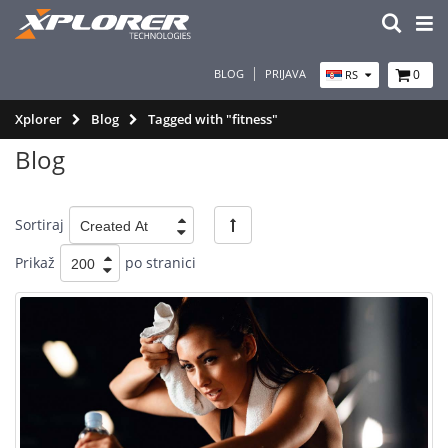
BLOG
PRIJAVA
0
RS
Xplorer
Blog
Tagged with "fitness"
Blog
Sortiraj
Prikaž
po stranici