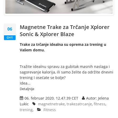
Magnetne Trake za Trčanje Xplorer
06
Sonic & Xplorer Blaze
феб
Trake za trčanje idealna su oprema za trening u
Vašem domu.
Tražite idealnu spravu za gubitak masnih naslaga i
sagorevanje kalorija, ili samo želite da održite dnevni
trening I osećate se bolje?
Idea...
Detaljnije
06. februar 2020. 12.47.39 CET
Autor: Jelena
Lukic
magnetnetrake
,
trakezatrcanje
,
fitness
,
trening
,
Fitness