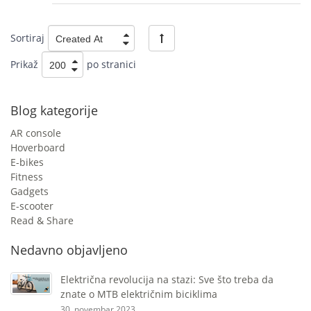
Sortiraj
Prikaž
po stranici
Blog kategorije
AR console
Hoverboard
E-bikes
Fitness
Gadgets
E-scooter
Read & Share
Nedavno objavljeno
Električna revolucija na stazi: Sve što treba da
znate o MTB električnim biciklima
30. novembar 2023.