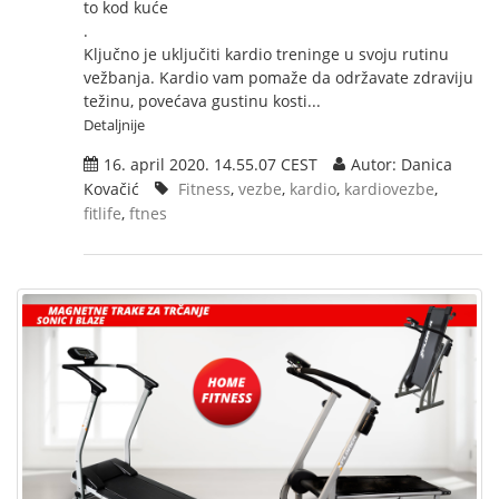
to kod kuće
.
Ključno je uključiti kardio treninge u svoju rutinu
vežbanja. Kardio vam pomaže da održavate zdraviju
težinu, povećava gustinu kosti...
Detaljnije
16. april 2020. 14.55.07 CEST
Autor: Danica
Kovačić
Fitness
,
vezbe
,
kardio
,
kardiovezbe
,
fitlife
,
ftnes