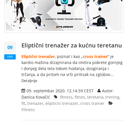
Eliptični trenažer za kućnu teretanu
09
Eliptični trenažer
, poznat i kao „
cross trainer
“ je
сеп
kardio mašina dizajnirana da imitira pokrete gornjeg
i donjeg dela tela tokom hodanja, dzogiranja i
trčanja, a da pritom na vrši pritisak na zglobov...
Detaljnije
09. septembar 2020. 12.14.59 CEST
Autor:
Danica Kovačić
fitness
,
fitnes
,
teretana
,
trening
,
fit
,
trenazer
,
elipticni trenazer
,
cross trainer
Fitness