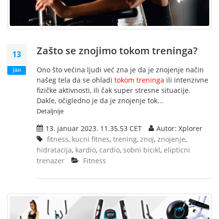
Zašto se znojimo tokom treninga?
13
Ono što većina ljudi već zna je da je znojenje način
јан
našeg tela da se ohladi
tokom treninga
ili intenzivne
fizičke aktivnosti, ili čak super stresne situacije.
Dakle, očigledno je da je znojenje tok...
Detaljnije
13. januar 2023. 11.35.53 CET
Autor: Xplorer
fitness
,
kucni fitnes
,
trening
,
znoj
,
znojenje
,
hidratacija
,
kardio
,
cardio
,
sobni bicikl
,
elipticni
trenazer
Fitness