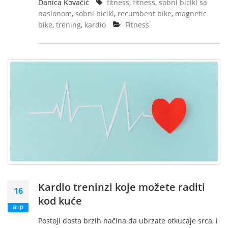
Danica Kovačić
fitness
,
fitness
,
sobni bicikl sa
naslonom
,
sobni bicikl
,
recumbent bike
,
magnetic
bike
,
trening
,
kardio
Fitness
Kardio treninzi koje možete raditi
16
kod kuće
апр
Postoji dosta brzih načina da ubrzate otkucaje srca, i