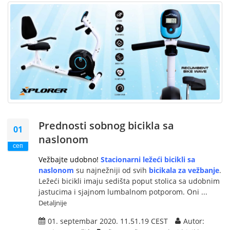
Prednosti sobnog bicikla sa
01
naslonom
сеп
Vežbajte udobno!
Stacionarni ležeći bicikli sa
naslonom
su najnežniji od svih
bicikala za vežbanje
.
Ležeći bicikli imaju sedišta poput stolica sa udobnim
jastucima i sjajnom lumbalnom potporom. Oni ...
Detaljnije
01. septembar 2020. 11.51.19 CEST
Autor: